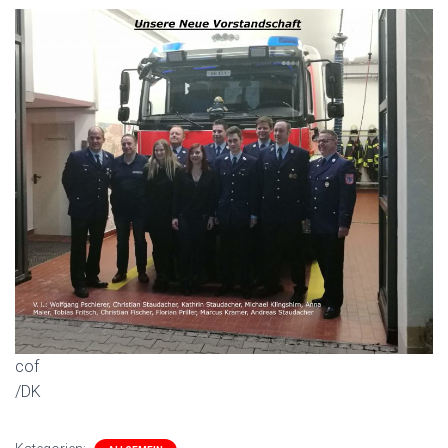
cof
/DK