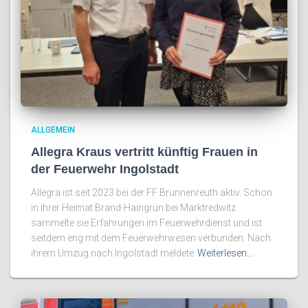
ALLGEMEIN
Allegra Kraus vertritt künftig Frauen in
der Feuerwehr Ingolstadt
Allegra ist seit 2023 bei der FF Brunnenreuth aktiv. Schon
in ihrer Heimat Brand-Haingrün bei Marktredwitz
sammelte sie Erfahrungen im Feuerwehrdienst und ist
seitdem eng mit dem Feuerwehrwesen verbunden. Nach
ihrem Umzug nach Ingolstadt meldete
Weiterlesen…