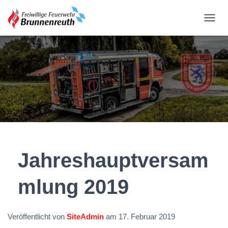
N
A
V
I
G
A
T
I
O
N
U
M
S
C
Jahreshauptversam
H
A
mlung 2019
L
T
E
N
Veröffentlicht von
SiteAdmin
am
17. Februar 2019