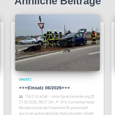
Ähnliche Beiträge
EINSATZ
+++Einsatz 06/2026+++
📟 : THL2 VU eCall – ohne Spracherwiderung ⏰️:
21.03.2026, 08:21 Uhr 📍 : B16 Zuchering Heute
Morgen wurde die Feuerwehr Brunnenreuth
durch ein automatisches Notrufsystem (eCall)