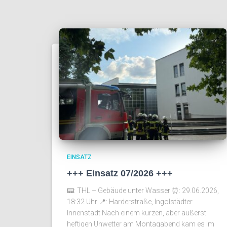
EINSATZ
+++ Einsatz 07/2026 +++
📟: THL – Gebäude unter Wasser ⏰️: 29.06.2026,
18:32 Uhr 📍: Harderstraße, Ingolstädter
Innenstadt Nach einem kurzen, aber äußerst
heftigen Unwetter am Montagabend kam es im