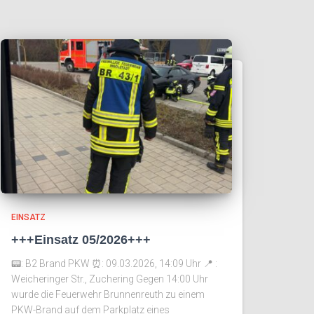
EINSATZ
+++Einsatz 05/2026+++
📟: B2 Brand PKW ⏰️: 09.03.2026, 14:09 Uhr 📍 :
Weicheringer Str., Zuchering Gegen 14:00 Uhr
wurde die Feuerwehr Brunnenreuth zu einem
PKW-Brand auf dem Parkplatz eines