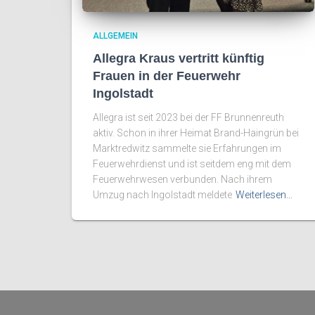
ALLGEMEIN
Allegra Kraus vertritt künftig
Frauen in der Feuerwehr
Ingolstadt
Allegra ist seit 2023 bei der FF Brunnenreuth
aktiv. Schon in ihrer Heimat Brand-Haingrün bei
Marktredwitz sammelte sie Erfahrungen im
Feuerwehrdienst und ist seitdem eng mit dem
Feuerwehrwesen verbunden. Nach ihrem
Umzug nach Ingolstadt meldete
Weiterlesen…