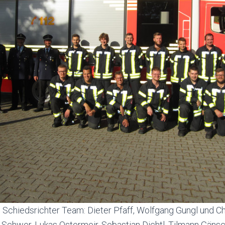
 Schiedsrichter Team: Dieter Pfaff, Wolfgang Gungl und Ch
Schwer, Lukas Ostermeir, Sebastian Dichtl, Tilmann Gänsc