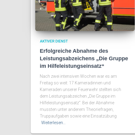
AKTIVER DIENST
Erfolgreiche Abnahme des
Leistungsabzeichens „Die Gruppe
im Hilfeleistungseinsatz“
Nach zwei intensiven Wochen war es am
Freitag so weit: 17 Kameradinnen und
Kameraden unserer Feuerwehr stellten sich
dem Leistungsabzeichen „Die Gruppe im
Hilfeleistungseinsatz“. Bei der Abnahme
mussten unter anderem Theoriefragen,
Truppaufgaben sowie eine Einsatzübung
Weiterlesen…