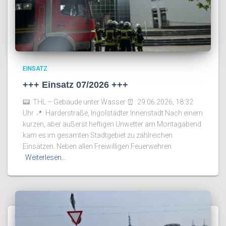
EINSATZ
+++ Einsatz 07/2026 +++
📟: THL – Gebäude unter Wasser ⏰️: 29.06.2026, 18:32
Uhr 📍: Harderstraße, Ingolstädter Innenstadt Nach einem
kurzen, aber äußerst heftigen Unwetter am Montagabend
kam es im gesamten Stadtgebiet zu zahlreichen
Einsätzen. Neben allen Freiwilligen Feuerwehren
Weiterlesen…