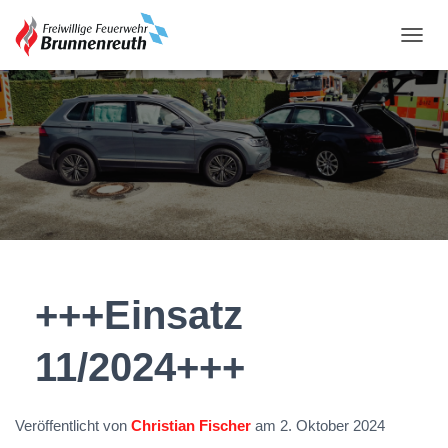
N
A
V
I
G
A
T
I
O
N
U
M
S
C
+++Einsatz
H
A
11/2024+++
L
T
E
N
Veröffentlicht von
Christian Fischer
am
2. Oktober 2024