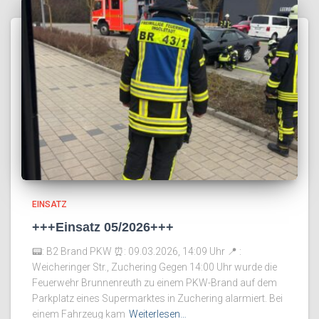
EINSATZ
+++Einsatz 05/2026+++
📟: B2 Brand PKW ⏰️: 09.03.2026, 14:09 Uhr 📍 :
Weicheringer Str., Zuchering Gegen 14:00 Uhr wurde die
Feuerwehr Brunnenreuth zu einem PKW-Brand auf dem
Parkplatz eines Supermarktes in Zuchering alarmiert. Bei
einem Fahrzeug kam
Weiterlesen…