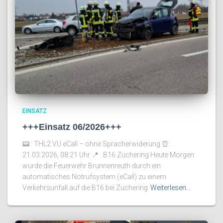
EINSATZ
+++Einsatz 06/2026+++
📟 : THL2 VU eCall – ohne Spracherwiderung ⏰️:
21.03.2026, 08:21 Uhr 📍 : B16 Zuchering Heute Morgen
wurde die Feuerwehr Brunnenreuth durch ein
automatisches Notrufsystem (eCall) zu einem
Verkehrsunfall auf die B16 bei Zuchering
Weiterlesen…