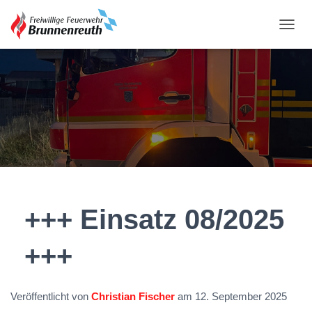
N
A
V
I
G
A
T
I
O
N
U
M
S
C
+++ Einsatz 08/2025
H
A
+++
L
T
E
N
Veröffentlicht von
Christian Fischer
am
12. September 2025