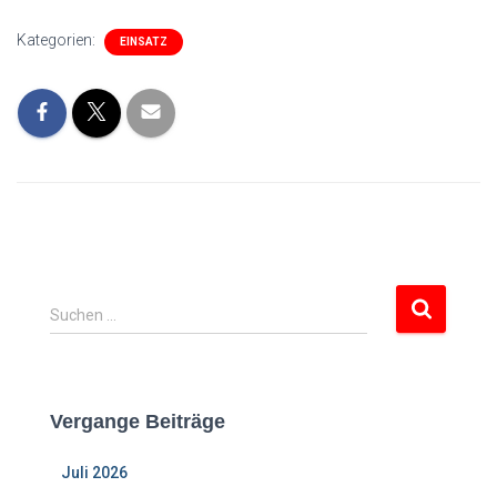
Kategorien:
EINSATZ
S
Suchen …
u
c
h
e
Vergange Beiträge
n
n
Juli 2026
a