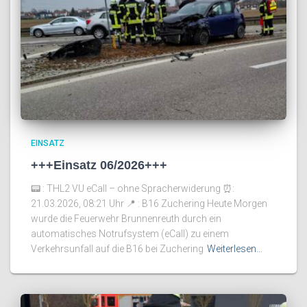
EINSATZ
+++Einsatz 06/2026+++
📟 : THL2 VU eCall – ohne Spracherwiderung ⏰️:
21.03.2026, 08:21 Uhr 📍 : B16 Zuchering Heute Morgen
wurde die Feuerwehr Brunnenreuth durch ein
automatisches Notrufsystem (eCall) zu einem
Verkehrsunfall auf die B16 bei Zuchering
Weiterlesen…