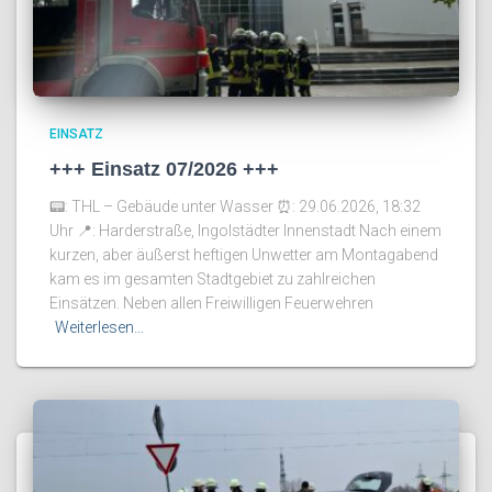
EINSATZ
+++ Einsatz 07/2026 +++
📟: THL – Gebäude unter Wasser ⏰️: 29.06.2026, 18:32
Uhr 📍: Harderstraße, Ingolstädter Innenstadt Nach einem
kurzen, aber äußerst heftigen Unwetter am Montagabend
kam es im gesamten Stadtgebiet zu zahlreichen
Einsätzen. Neben allen Freiwilligen Feuerwehren
Weiterlesen…