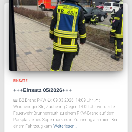
EINSATZ
+++Einsatz 05/2026+++
📟: B2 Brand PKW ⏰️: 09.03.2026, 14:09 Uhr 📍 :
Weicheringer Str., Zuchering Gegen 14:00 Uhr wurde die
Feuerwehr Brunnenreuth zu einem PKW-Brand auf dem
Parkplatz eines Supermarktes in Zuchering alarmiert. Bei
einem Fahrzeug kam
Weiterlesen…