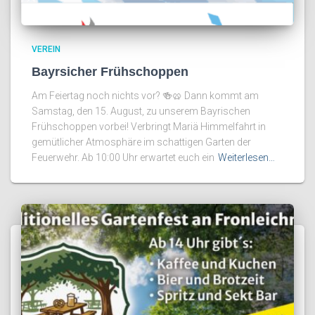
VEREIN
Bayrsicher Frühschoppen
Am Feiertag noch nichts vor? 🍻🥨 Dann kommt am
Samstag, den 15. August, zu unserem Bayrischen
Frühschoppen vorbei! Verbringt Mariä Himmelfahrt in
gemütlicher Atmosphäre im schattigen Garten der
Feuerwehr. Ab 10:00 Uhr erwartet euch ein
Weiterlesen…