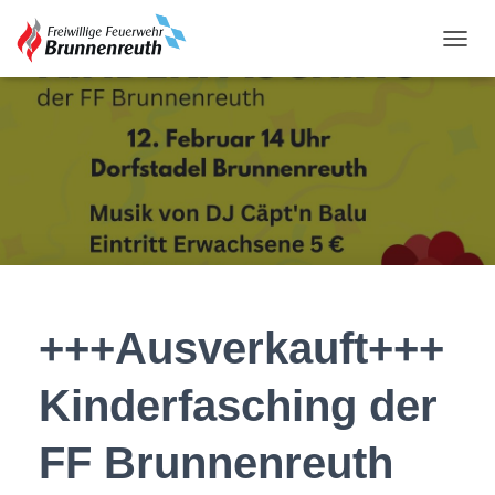
N
A
V
I
G
A
T
I
O
N
U
M
S
C
+++Ausverkauft+++
H
A
Kinderfasching der
L
T
E
FF Brunnenreuth
N