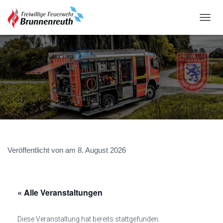
N
A
V
I
G
A
T
I
O
N
U
M
S
C
Veröffentlicht von
am
8. August 2026
H
A
L
T
« Alle Veranstaltungen
E
N
Diese Veranstaltung hat bereits stattgefunden.