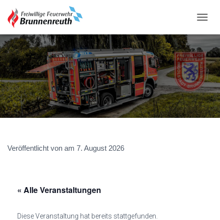
N
A
V
I
G
A
T
I
O
N
U
M
S
C
Veröffentlicht von
am
7. August 2026
H
A
L
T
« Alle Veranstaltungen
E
N
Diese Veranstaltung hat bereits stattgefunden.