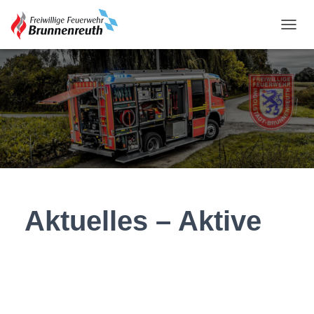
N
A
V
I
G
A
T
I
O
N
U
M
S
C
Aktuelles – Aktive
H
A
L
T
E
N